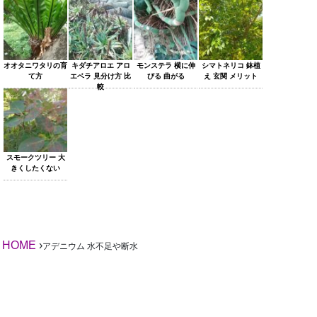
オオタニワタリの育
キダチアロエ アロ
モンステラ 横に伸
シマトネリコ 鉢植
て方
エベラ 見分け方 比
びる 曲がる
え 玄関 メリット
較
スモークツリー 大
きくしたくない
HOME
›
アデニウム 水不足や断水