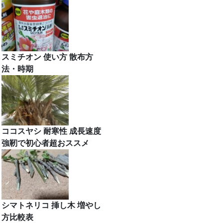
スミチオン 使い方 散布方
法・時期
ココスヤシ 耐寒性 成長速度
強靭で初心者超おススメ
シマトネリコ 挿し木 増やし
方比較表