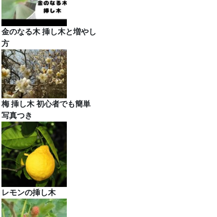
金のなる木 挿し木と増やし
方
梅 挿し木 初心者でも簡単
写真つき
レモンの挿し木