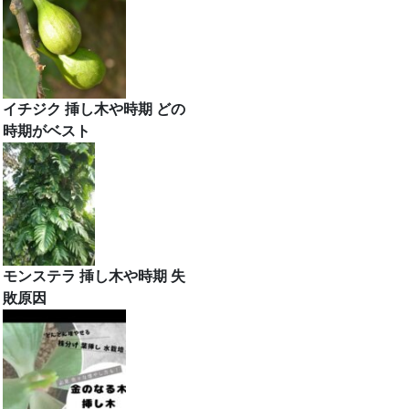
イチジク 挿し木や時期 どの
時期がベスト
モンステラ 挿し木や時期 失
敗原因