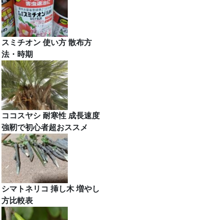
スミチオン 使い方 散布方
法・時期
ココスヤシ 耐寒性 成長速度
強靭で初心者超おススメ
シマトネリコ 挿し木 増やし
方比較表