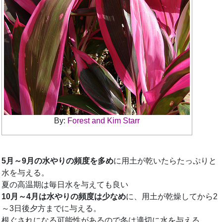
By:
Forest and Kim Starr
5月～9月の水やりの頻度を多め
に用土が乾いたらたっぷりと
水を与える。
夏の高温期は毎日水を与えても良い
10月～4月は水やりの頻度は少なめ
に、用土が乾燥してから2
～3日後夕方までに与える。
根ぐされになる可能性があるので冬は適切に水を与える。