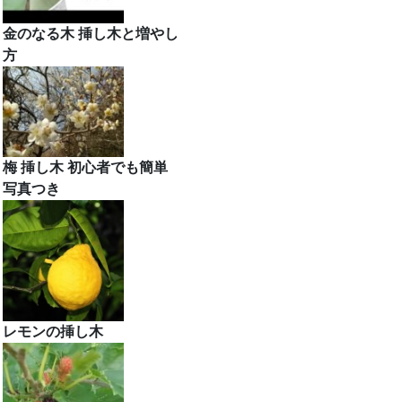
金のなる木 挿し木と増やし
方
梅 挿し木 初心者でも簡単
写真つき
レモンの挿し木