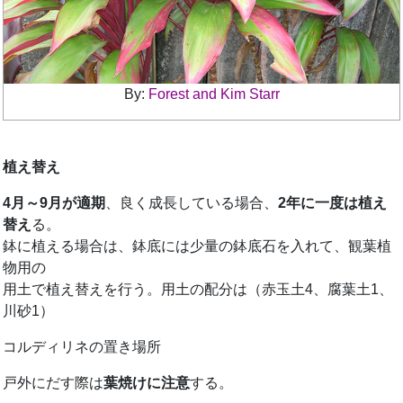
By:
Forest and Kim Starr
植え替え
4月～9月が適期
、良く成長している場合、
2年に一度は植え
替え
る。
鉢に植える場合は、鉢底には少量の鉢底石を入れて、観葉植
物用の
用土で植え替えを行う。用土の配分は（赤玉土4、腐葉土1、
川砂1）
コルディリネの置き場所
戸外にだす際は
葉焼けに注意
する。