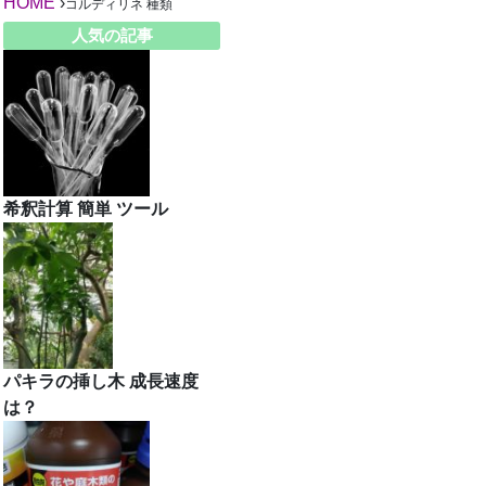
HOME
›
コルディリネ 種類
人気の記事
希釈計算 簡単 ツール
パキラの挿し木 成長速度
は？