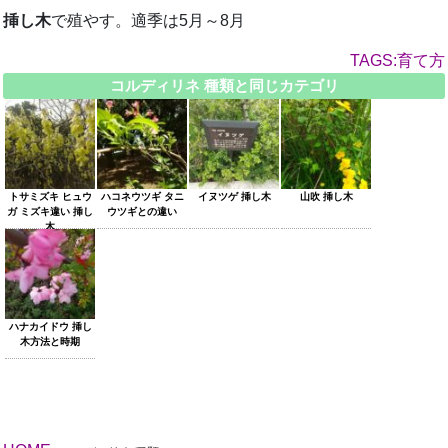
挿し木
で殖やす。適季は5月～8月
TAGS:育て方
コルディリネ 種類と同じカテゴリ
トサミズキ ヒュウ
ハコネウツギ タニ
イヌツゲ 挿し木
山吹 挿し木
ガ ミズキ違い 挿し
ウツギとの違い
木
ハナカイドウ 挿し
木方法と時期