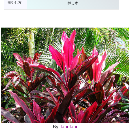
殖やし方
挿し木
By:
tanetahi