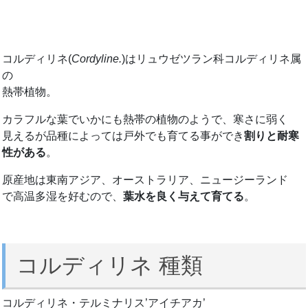
コルディリネ(
Cordyline.
)はリュウゼツラン科コルディリネ属
の
熱帯植物。
カラフルな葉でいかにも熱帯の植物のようで、寒さに弱く
見えるが品種によっては戸外でも育てる事ができ
割りと耐寒
性がある
。
原産地は東南アジア、オーストラリア、ニュージーランド
で高温多湿を好むので、
葉水を良く与えて育てる
。
コルディリネ 種類
コルディリネ・テルミナリス’アイチアカ’