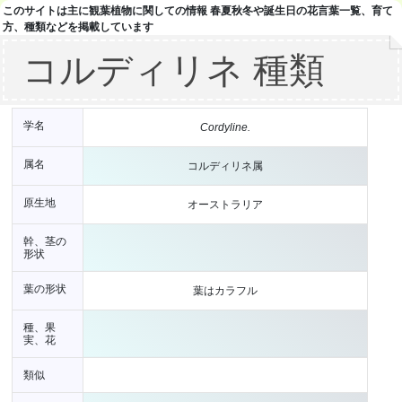
このサイトは主に観葉植物に関しての情報 春夏秋冬や誕生日の花言葉一覧、育て
方、種類などを掲載しています
コルディリネ 種類
学名
Cordyline.
属名
コルディリネ属
原生地
オーストラリア
幹、茎の
形状
葉の形状
葉はカラフル
種、果
実、花
類似