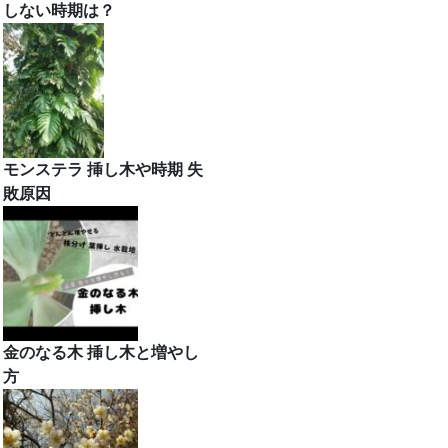
しない時期は？
モンステラ 挿し木や時期 失
敗原因
金のなる木 挿し木と増やし
方