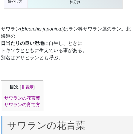
殖やし方
株分け
サワラン(
Eleorchis japonica
.)はラン科サワラン属のラン。北
海道の
日当たりの良い湿地
に自生し、ときに
トキソウとともに生えている事がある。
別名はアサヒランとも呼ぶ。
目次
[
非表示
]
サワランの花言葉
サワランの育て方
サワランの花言葉