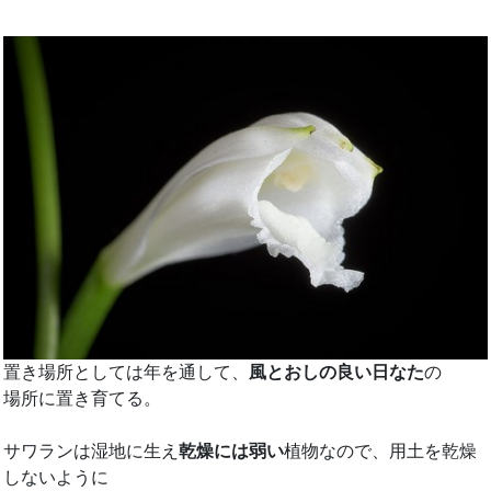
置き場所としては年を通して、
風とおしの良い日なた
の
場所に置き育てる。
サワランは湿地に生え
乾燥には弱い
植物なので、用土を乾燥
しないように