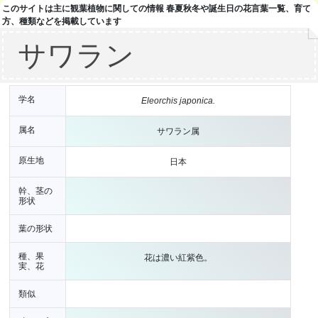
このサイトは主に観葉植物に関しての情報 春夏秋冬や誕生日の花言葉一覧、育て
方、種類などを掲載しています
サワラン
学名
Eleorchis japonica.
属名
サワラン属
原生地
日本
幹、茎の
形状
葉の形状
種、果
花は濃い紅紫色。
実、花
類似