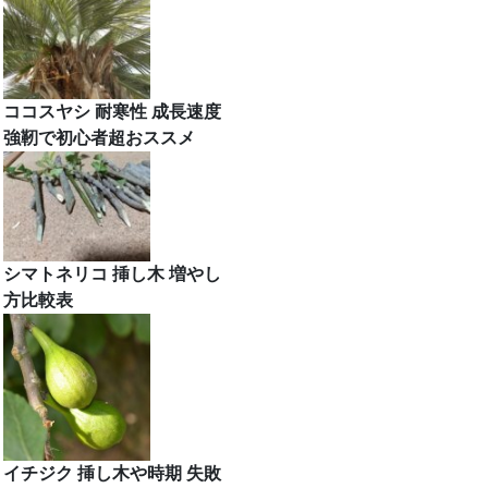
ココスヤシ 耐寒性 成長速度
強靭で初心者超おススメ
シマトネリコ 挿し木 増やし
方比較表
イチジク 挿し木や時期 失敗