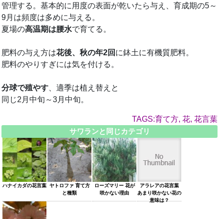
管理する。基本的に用度の表面が乾いたら与え、育成期の5～
9月は頻度は多めに与える。
夏場の
高温期は腰水
で育てる。
肥料の与え方は
花後、秋の年2回
に鉢土に有機質肥料。
肥料のやりすぎには気を付ける。
分球で殖やす
、適季は植え替えと
同じ2月中旬～3月中旬。
TAGS:育て方, 花, 花言葉
サワランと同じカテゴリ
ハナイカダの花言葉
ヤトロファ 育て方
ローズマリー 花が
アラレアの花言葉
と種類
咲かない理由
あまり咲かない花の
意味は？