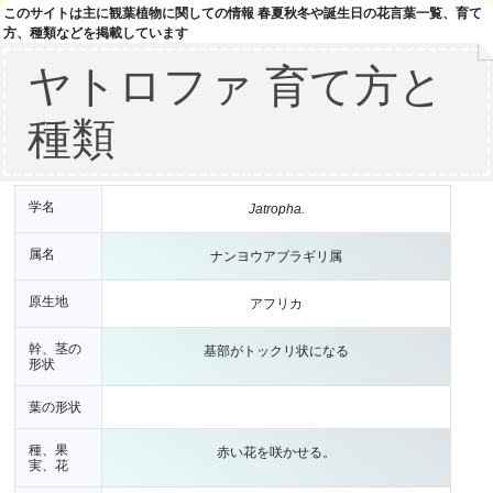
このサイトは主に観葉植物に関しての情報 春夏秋冬や誕生日の花言葉一覧、育て
方、種類などを掲載しています
ヤトロファ 育て方と
種類
学名
Jatropha.
属名
ナンヨウアブラギリ属
原生地
アフリカ
幹、茎の
基部がトックリ状になる
形状
葉の形状
種、果
赤い花を咲かせる。
実、花