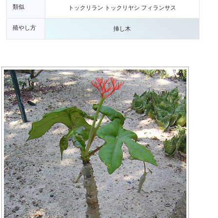
類似
トックリラン トックリヤシ フィランサス
殖やし方
挿し木