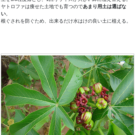
ヤトロファは痩せた土地でも育つので
あまり用土は選ばな
い
。
根ぐされを防ぐため、出来るだけ水はけの良い土に植える。