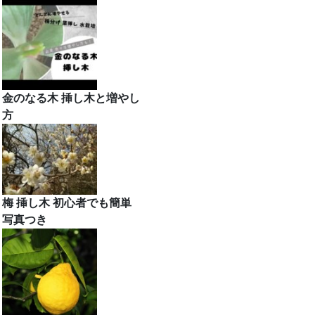
金のなる木 挿し木と増やし
方
梅 挿し木 初心者でも簡単
写真つき