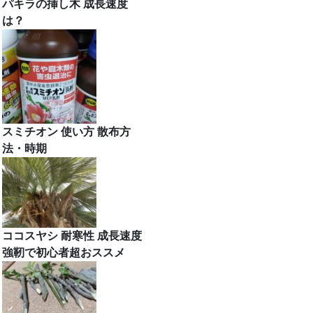
パキラの挿し木 成長速度
は？
スミチオン 使い方 散布方
法・時期
ココスヤシ 耐寒性 成長速度
強靭で初心者超おススメ