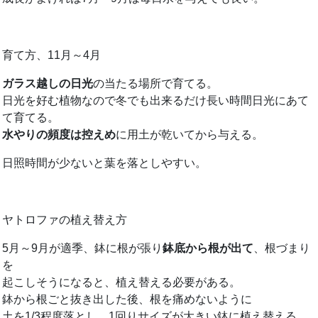
育て方、11月～4月
ガラス越しの日光
の当たる場所で育てる。
日光を好む植物なので冬でも出来るだけ長い時間日光にあて
て育てる。
水やりの頻度は控えめ
に用土が乾いてから与える。
日照時間が少ないと葉を落としやすい。
ヤトロファの植え替え方
5月～9月が適季、鉢に根が張り
鉢底から根が出て
、根づまり
を
起こしそうになると、植え替える必要がある。
鉢から根ごと抜き出した後、根を痛めないように
土を1/3程度落とし、1回りサイズが大きい鉢に植え替える。