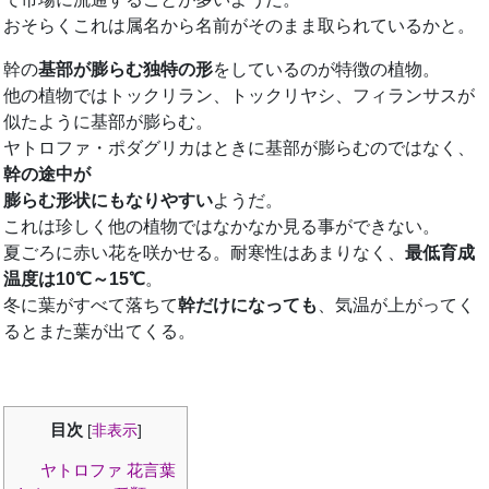
おそらくこれは属名から名前がそのまま取られているかと。
幹の
基部が膨らむ独特の形
をしているのが特徴の植物。
他の植物ではトックリラン、トックリヤシ、フィランサスが
似たように基部が膨らむ。
ヤトロファ・ポダグリカはときに基部が膨らむのではなく、
幹の途中が
膨らむ形状にもなりやすい
ようだ。
これは珍しく他の植物ではなかなか見る事ができない。
夏ごろに赤い花を咲かせる。耐寒性はあまりなく、
最低育成
温度は10℃～15℃
。
冬に葉がすべて落ちて
幹だけになっても
、気温が上がってく
るとまた葉が出てくる。
目次
[
非表示
]
ヤトロファ 花言葉