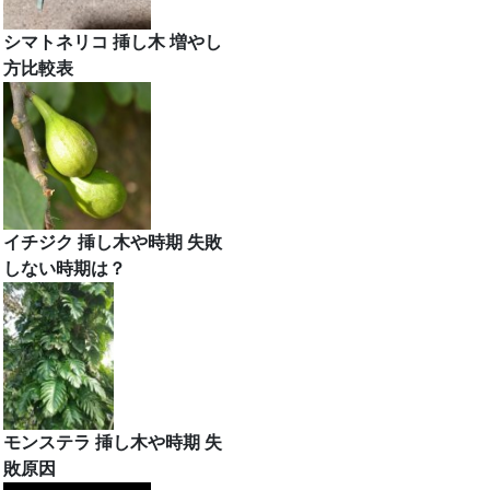
シマトネリコ 挿し木 増やし
方比較表
イチジク 挿し木や時期 失敗
しない時期は？
モンステラ 挿し木や時期 失
敗原因