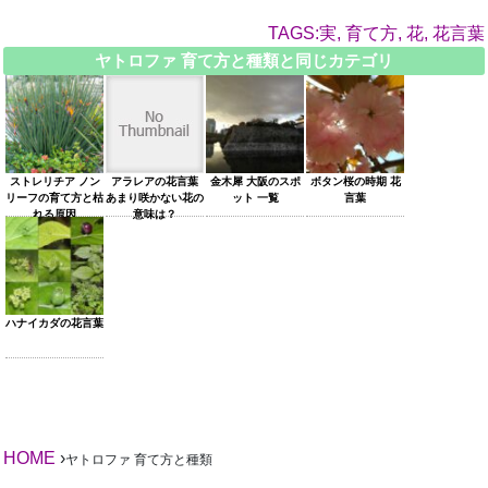
TAGS:実, 育て方, 花, 花言葉
ヤトロファ 育て方と種類と同じカテゴリ
ストレリチア ノン
アラレアの花言葉
金木犀 大阪のスポ
ボタン桜の時期 花
リーフの育て方と枯
あまり咲かない花の
ット 一覧
言葉
れる原因
意味は？
ハナイカダの花言葉
HOME
›
ヤトロファ 育て方と種類