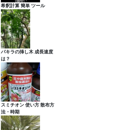
希釈計算 簡単 ツール
パキラの挿し木 成長速度
は？
スミチオン 使い方 散布方
法・時期