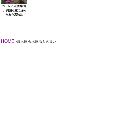
カトレア 花言葉 怖
い 綺麗な花に込め
られた意味は
HOME
›
銀木犀 金木犀 香りの違い