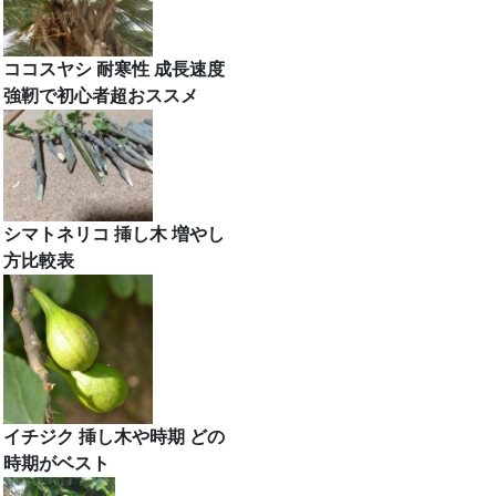
ココスヤシ 耐寒性 成長速度
強靭で初心者超おススメ
シマトネリコ 挿し木 増やし
方比較表
イチジク 挿し木や時期 どの
時期がベスト