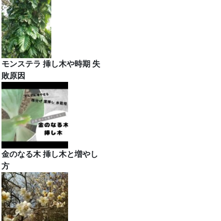
モンステラ 挿し木や時期 失
敗原因
金のなる木 挿し木と増やし
方