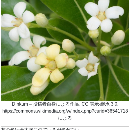
Dinkum – 投稿者自身による作品, CC 表示-継承 3.0,
https://commons.wikimedia.org/w/index.php?curid=36541718
による
花の形は金木犀に似ているが色が白い。