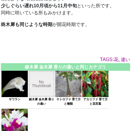
少しぐらい遅れ10月頃から11月中旬
といった所です。
同時に咲いている所もみかけます。
柊木犀も同じような時期
が開花時期です。
TAGS:花, 違い
銀木犀 金木犀 香りの違いと同じカテゴリ
サワラン
銀木犀 金木犀 香り
ヤトロファ 育て方
アカリファ 育て方
の違い
と種類
と花言葉