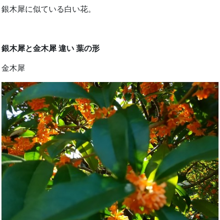
銀木犀に似ている白い花。
銀木犀と金木犀 違い 葉の形
金木犀