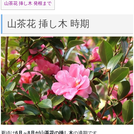
山茶花 挿し木 発根まで
山茶花 挿し木 時期
夏頃は
6月～8月が山茶花の挿し木
の適期です。