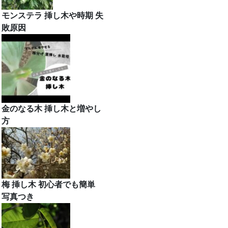
モンステラ 挿し木や時期 失
敗原因
金のなる木 挿し木と増やし
方
梅 挿し木 初心者でも簡単
写真つき