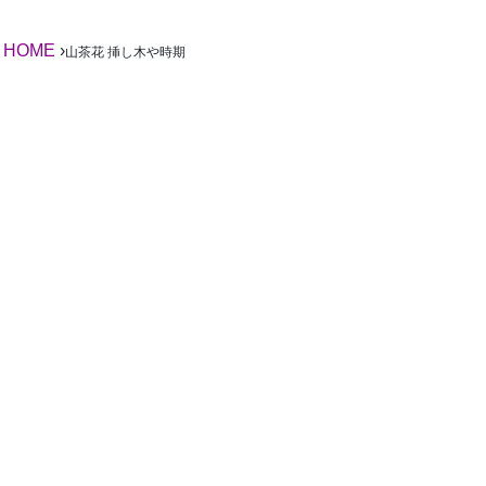
HOME
›
山茶花 挿し木や時期