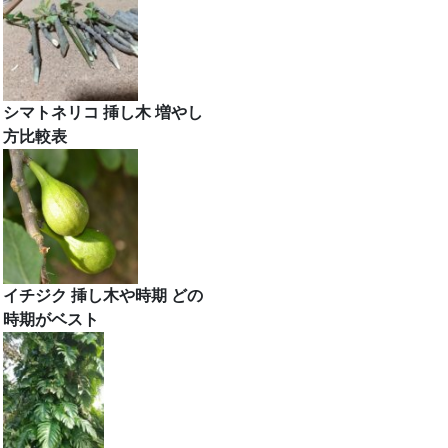
シマトネリコ 挿し木 増やし
方比較表
イチジク 挿し木や時期 どの
時期がベスト