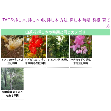
TAGS:挿し木, 挿し木 冬, 挿し木 方法, 挿し木 時期, 発根, 育て
方
山茶花 挿し木や時期と同じカテゴリ
ミツマタの挿し木方
ハイビスカス 挿し
シェフレラ 水挿し
ハナカイドウ 挿し
法と時期
木 時期や失敗原因
木方法と時期
朝倉山椒 育て方と
枯れる原因