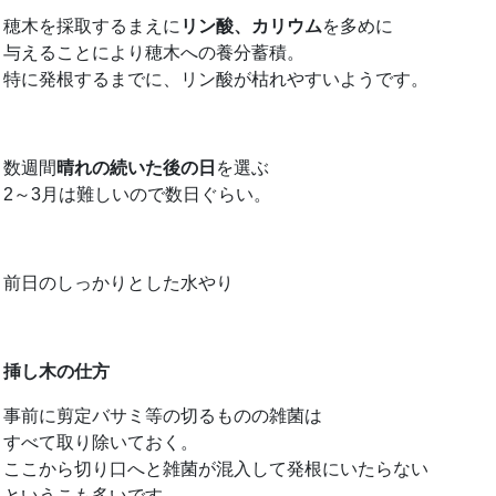
穂木を採取するまえに
リン酸、カリウム
を多めに
与えることにより穂木への養分蓄積。
特に発根するまでに、リン酸が枯れやすいようです。
数週間
晴れの続いた後の日
を選ぶ
2～3月は難しいので数日ぐらい。
前日のしっかりとした水やり
挿し木の仕方
事前に剪定バサミ等の切るものの雑菌は
すべて取り除いておく。
ここから切り口へと雑菌が混入して発根にいたらない
というこも多いです。