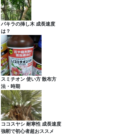
パキラの挿し木 成長速度
は？
スミチオン 使い方 散布方
法・時期
ココスヤシ 耐寒性 成長速度
強靭で初心者超おススメ