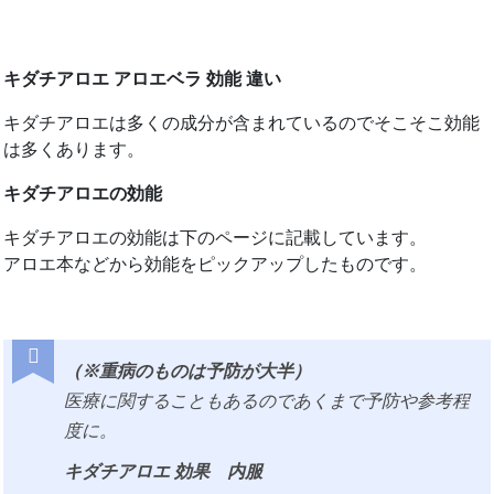
キダチアロエ アロエベラ 効能 違い
キダチアロエは多くの成分が含まれているのでそこそこ効能
は多くあります。
キダチアロエの効能
キダチアロエの効能は下のページに記載しています。
アロエ本などから効能をピックアップしたものです。
（※重病のものは予防が大半）
医療に関することもあるのであくまで予防や参考程
度に。
キダチアロエ 効果 内服