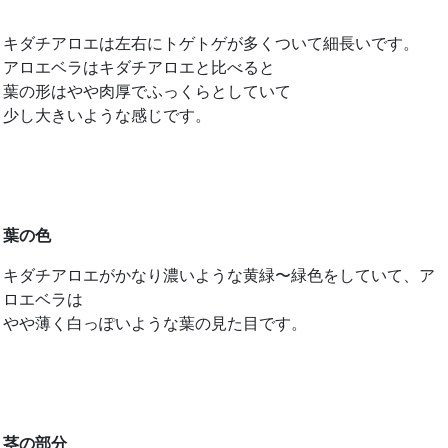
キダチアロエは左右にトゲトゲが多くついて細長いです。
アロエベラはキダチアロエと比べると
葉の形はやや肉厚でふっくらとしていて
少し大きいような感じです。
葉の色
キダチアロエがかなり濃いような黄緑〜緑色をしていて、ア
ロエベラは
やや薄く白っぽいような葉の見た目です。
茎の部分