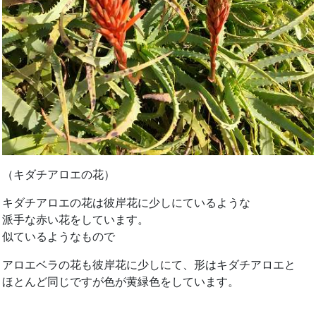
（キダチアロエの花）
キダチアロエの花は彼岸花に少しにているような
派手な赤い花をしています。
似ているようなもので
アロエベラの花も彼岸花に少しにて、形はキダチアロエと
ほとんど同じですが色が黄緑色をしています。