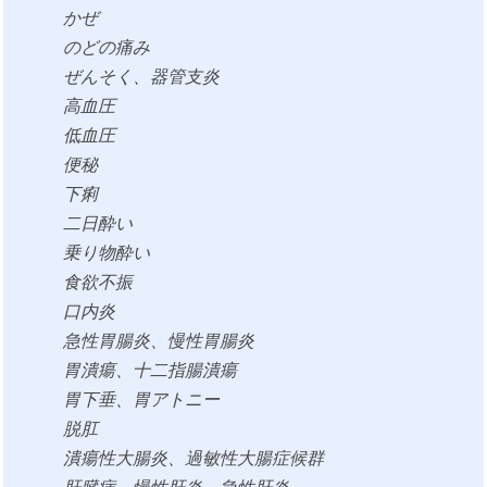
かぜ
のどの痛み
ぜんそく、器管支炎
高血圧
低血圧
便秘
下痢
二日酔い
乗り物酔い
食欲不振
口内炎
急性胃腸炎、慢性胃腸炎
胃潰瘍、十二指腸潰瘍
胃下垂、胃アトニー
脱肛
潰瘍性大腸炎、過敏性大腸症候群