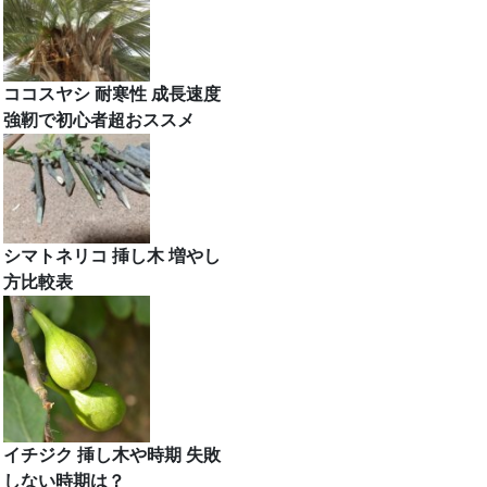
ココスヤシ 耐寒性 成長速度
強靭で初心者超おススメ
シマトネリコ 挿し木 増やし
方比較表
イチジク 挿し木や時期 失敗
しない時期は？