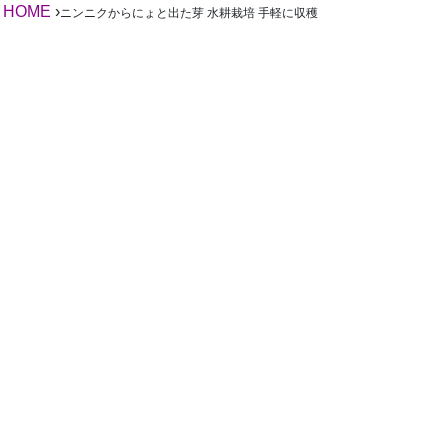
HOME
›
ニンニクからにょと出た芽 水耕栽培 手軽に収穫