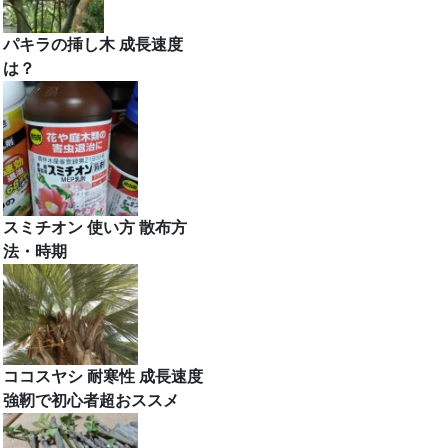
パキラの挿し木 成長速度
は？
スミチオン 使い方 散布方
法・時期
ココスヤシ 耐寒性 成長速度
強靭で初心者超おススメ