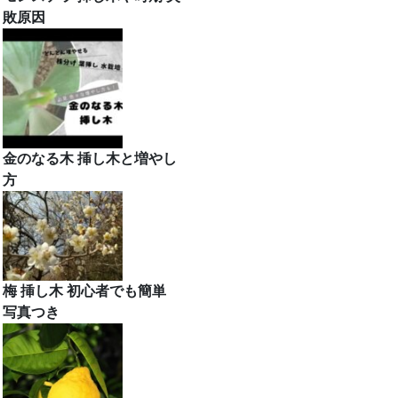
敗原因
金のなる木 挿し木と増やし
方
梅 挿し木 初心者でも簡単
写真つき