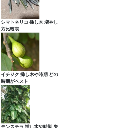
シマトネリコ 挿し木 増やし
方比較表
イチジク 挿し木や時期 どの
時期がベスト
モンステラ 挿し木や時期 失