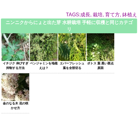
TAGS:成長, 栽培, 育て方, 鉢植え
ニンニクからにょと出た芽 水耕栽培 手軽に収穫と同じカテゴ
リ
イチジク 伸びすぎ
ベンジャミンを地植
エバーフレッシュ
ポトス 葉 黒い斑点
抑制する方法
えは？
葉を全部切る
原因
金のなる木 花の咲
かせ方