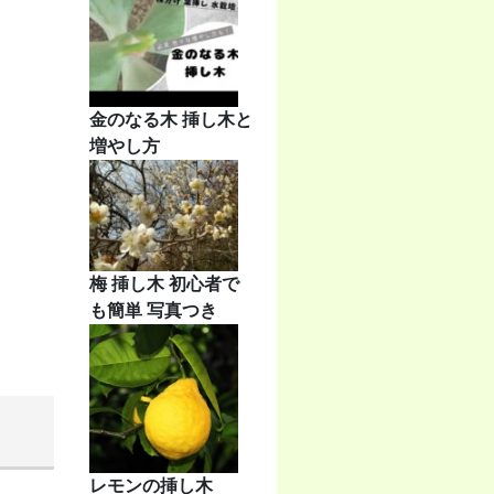
金のなる木 挿し木と
増やし方
梅 挿し木 初心者で
も簡単 写真つき
レモンの挿し木