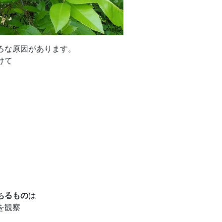
ろな原因があります。
けて
ちるもの
は
を観察