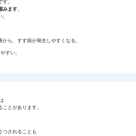
です。
縮みます
。
い。
液から、すす病が発生しやすくなる。
出やすい。
は
ることがあります。
うつされることも