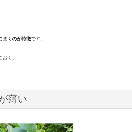
にまくのが特徴
です。
ておく。
色が薄い