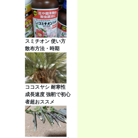
スミチオン 使い方
散布方法・時期
ココスヤシ 耐寒性
成長速度 強靭で初心
者超おススメ