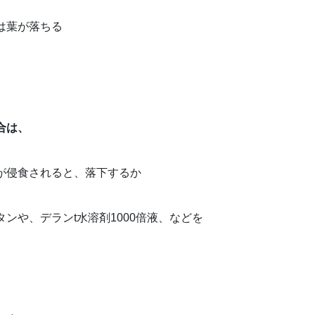
は葉が落ちる
合は、
。
が侵食されると、落下するか
ンや、デランt水溶剤1000倍液、などを