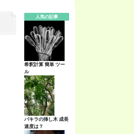
人気の記事
希釈計算 簡単 ツー
ル
パキラの挿し木 成長
速度は？