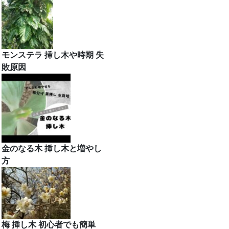
モンステラ 挿し木や時期 失
敗原因
金のなる木 挿し木と増やし
方
梅 挿し木 初心者でも簡単