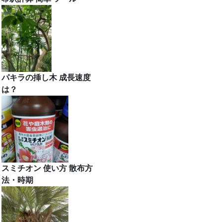
パキラの挿し木 成長速度
は？
スミチオン 使い方 散布方
法・時期