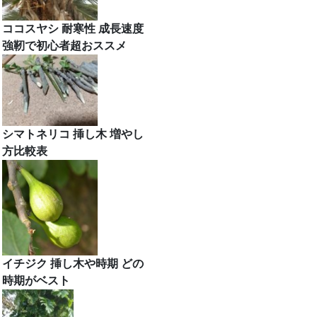
ココスヤシ 耐寒性 成長速度
強靭で初心者超おススメ
シマトネリコ 挿し木 増やし
方比較表
イチジク 挿し木や時期 どの
時期がベスト