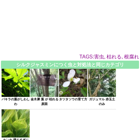
TAGS:害虫, 枯れる, 根腐れ
シルクジャスミンにつく虫と対処法と同じカテゴリ
パキラの葉がしわし
金木犀 葉 が 枯れる
タツタソウの育て方
ガジュマル 赤玉土
わ
原因
のみ
カンナ 増えすぎに