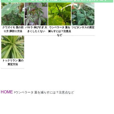
クワズイモ 茎の切
パキラ 伸びすぎ 大
ウンベラータ 葉を
ツピタンサスの剪定
り方 胴切り方法
きくしたくない
減らすには？注意点
など
トックリラン 葉の
剪定方法
HOME
›
ウンベラータ 葉を減らすには？注意点など