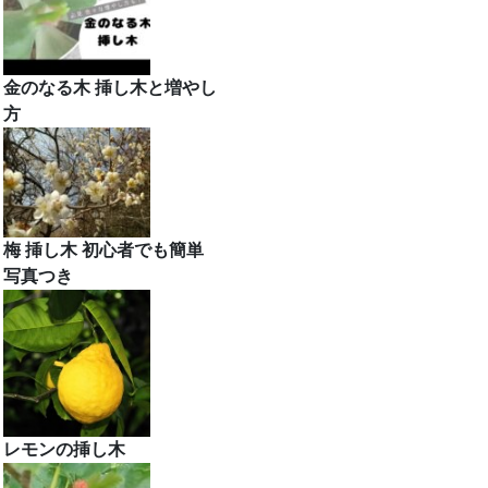
金のなる木 挿し木と増やし
方
梅 挿し木 初心者でも簡単
写真つき
レモンの挿し木