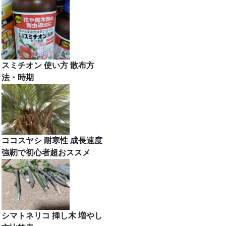
スミチオン 使い方 散布方
法・時期
ココスヤシ 耐寒性 成長速度
強靭で初心者超おススメ
シマトネリコ 挿し木 増やし