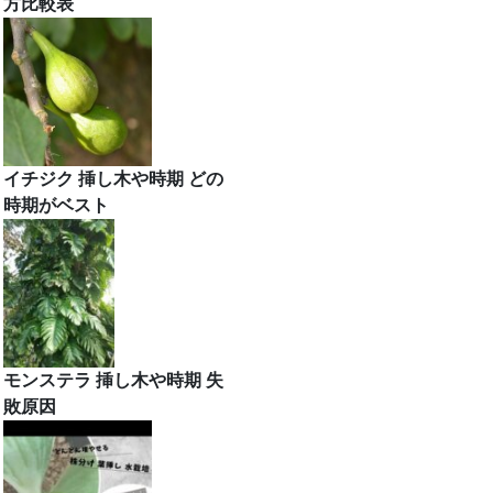
方比較表
イチジク 挿し木や時期 どの
時期がベスト
モンステラ 挿し木や時期 失
敗原因