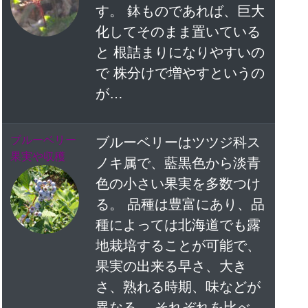
す。 鉢ものであれば、巨大
化してそのまま置いている
と 根詰まりになりやすいの
で 株分けで増やすというの
が…
ブルーベリー
ブルーベリーはツツジ科ス
果実や収穫
ノキ属で、藍黒色から淡青
色の小さい果実を多数つけ
る。 品種は豊富にあり、品
種によっては北海道でも露
地栽培することが可能で、
果実の出来る早さ、大き
さ、熟れる時期、味などが
異なる。 それぞれを比べ