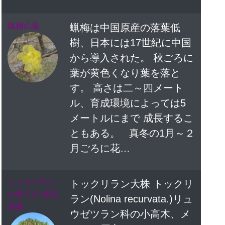
蝋梅の毒
蝋梅は中国原産の落葉低
樹、日本には17世紀に中国
から導入された。 秋ごろに
葉が黄色くなり葉を落と
す。 高さは二～四メート
ル、育成環境によっては5
メートルにまで 成長するこ
ともある。 真冬の1月～２
月ごろに花…
トックリラン
トックリラン大株 トックリ
の育て方 成長
ラン(Nolina recurvata.)リュ
速度
ウゼツラン科の小高木、メ