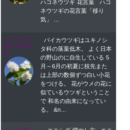
ハコネウツギ 花言葉 ハコ
ネウツギの花言葉「移り
気」 …
バイカウツギ
バイカウツギはユキノシ
挿し木方法 時
タ科の落葉低木。 よく日本
期
の野山のに自生している 5
月～6月の初夏に枝先また
は上部の数個ずつ白い小花
をつける。 花がウメの花に
似ているウツギということ
で 和名の由来になってい
る。 &n…
エニシダ 挿し