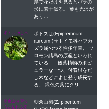
厚で花だけを見るとバラの
形に若干似る。 葉も光沢が
あり…
ポトス 挿し木
ポトスは(Epipremnum
aureum.)サトイモ科ハブカ
ズラ属のつる性多年草。 ソ
ロモン諸島の原産といわれ
ている。 観葉植物のポピ
ュラーな一つ、付着根をだ
し木などによじ登り成長す
る。 緑色の葉にクリ…
朝倉山椒 育て
朝倉山椒(Z. piperitum
方と枯れる原