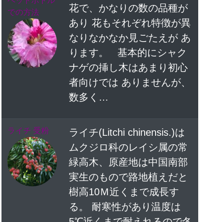
ペットボトル
花で、かなりの数の品種が
での方法
あり 花もそれぞれ特徴が異
なりなかなか見ごたえが あ
ります。 基本的にシャク
ナゲの挿し木はあまり初心
者向けでは ありませんが、
数多く…
ライチ 受粉
ライチ(Litchi chinensis.)は
ムクジロ科のレイシ属の常
緑高木、原産地は中国南部
実生のもので路地植えだと
樹高10Ｍ近くまで成長す
る。 耐寒性があり温度は
5℃近くまで耐えれるので冬