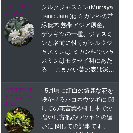
シルクジャス
シルクジャスミン(Murraya
ミンの育て方
paniculata.)はミカン科の常
緑低木 熱帯アジア原産。
ゲッキツの一種、ジャスミ
ンと名前に付くがシルクジ
ャスミンは ミカン科でジャ
スミンはモクセイ科にあた
る。 こまかい葉の表は深…
ハコネウツギ
5月頃に紅白の綺麗な花を
タニウツギと
咲かせるハコネウツギに 関
の違い
しての花言葉や挿し木での
増やし方他のウツギとの違
いに 関しての記事です。