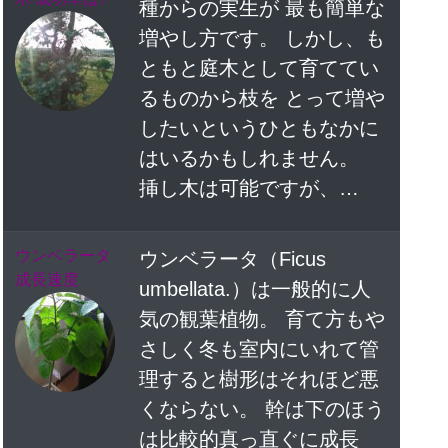
種からの実生が 最も簡単な
増やし方です。 しかし、も
ともと庭木として育ててい
るものから枝を とって増や
したいというひともなかに
はいるかもしれません。
挿し木は可能ですが、…
ウンベラータ
ウンベラータ（Ficus
成長速度
umbellata.）は一般的に人
気の観葉植物。 育て方もや
さしく冬も室内にいれて管
理すると樹形はそれほど悪
くならない。 幹は下のほう
は比較的真っ直ぐに成長