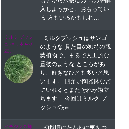
もとから水栽培の ものを購
入しようかと、おもってい
る 方もいるかもしれ…
ミルク ブッシ
ミルクブッシュはサンゴ
ュ 挿し木や水
のような 見た目の独特の観
差し
葉植物で、まるで人工的な
置物のような ところがあ
り、好きなひとも多いと思
います。 四角い陶器鉢など
にいれるとまたそれが際立
ちます。 今回はミルク ブ
ッシュの挿…
イチジクの挿
初秋頃にたわわに実をつ