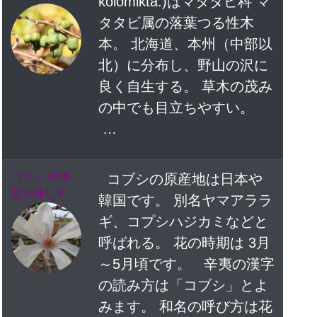
kolomikta.)はマタタビ科 マ
タタビ属の落葉つる性木
本。 北海道、本州（中部以
北）に分布し、野山の沢に
良く自生する。 草木の茂み
の中でも目立ちやすい。
…
コブシ 植物
コブシの原産地は日本や
花や挿し木
韓国です。 別名ヤマアララ
ギ、コプシハジカミなどと
呼ばれる。 花の時期は 3月
～5月頃です。 辛夷の漢字
の読み方は「コブシ」とよ
みます。 和名の呼び方は花