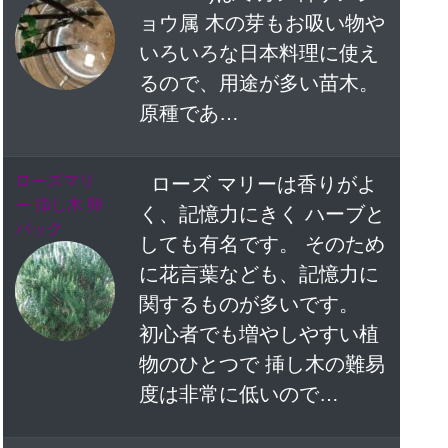
ョウ属 木の芽もお吸い物や
いろいろな日本料理に使え
るので、用途が多い苗木。
原種であ…
ローズマリ
ローズ マリーは香りがよ
ー 挿し木 卵
く、記憶力にきく ハーブと
パック
しても有名です。 そのため
に花言葉なども、記憶力に
関するものが多いです。
初心者でも増やしやすい植
物のひとつで 挿し木の難易
度は非常に低いので…