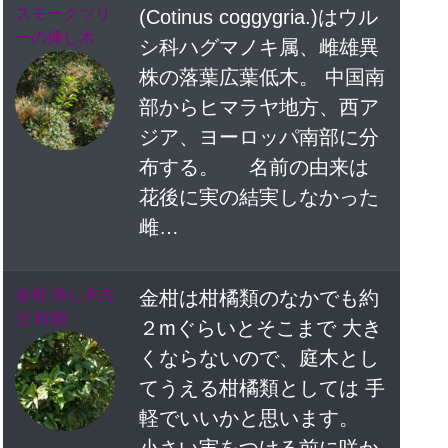
スモークツリ
(Cotinus coggygria.)はウル
ーの挿し木
シ科ハグマノキ属、雌雄異
株の落葉広葉低木。 中国南
部からヒマラヤ地方、西ア
ジア、ヨーロッパ南部に分
布する。 名前の由来は
花後に実の結実しなかった
雌…
金柑 挿し木方
金柑は柑橘類のなかでも約
法 時期
２mぐらいとそこまで 大き
くならないので、庭木とし
てうえる柑橘類としては 手
軽でいいかと思います。