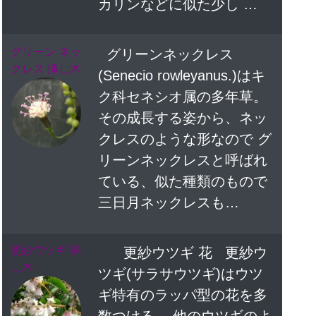
カリンなどに似た少し …
グリーン ネッ
グリーンネックレス
クレス 挿し木
(Senecio rowleyanus.)はキ
ク科セネシオ属の多年草。
その成長する姿から、ネッ
クレスのような形なので グ
リーンネックレスと呼ばれ
ている、似た種類のもので
三日月ネックレスも…
更紗ウツギ 挿
更紗ウツギ 花 更紗ウ
し木
ツギ(サラサウツギ)はウツ
ギ特有のラッパ型の花を多