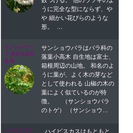
数つける。 他のウツギのよ
うに完全な型にならず、や
や 細かい花びらのような
形。 …
サンショウバ
サンショウバラはバラ科の
ラ 剪定や花言
落葉小高木 自生地は富士、
葉 実
箱根周辺の山地。 和名のよ
うに葉が、よく木の芽など
として使われる 山椒の木の
葉によく似ているのが特
徴。 （サンショウバラ
のトゲ） （サンショウ…
ハイビスカス
ハイビスカスはもともと