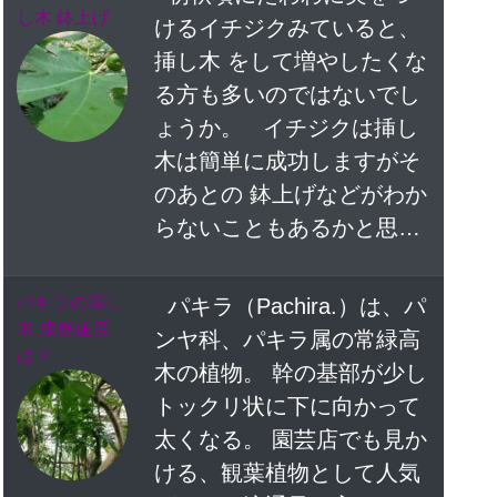
し木 鉢上げ
けるイチジクみていると、
挿し木 をして増やしたくな
る方も多いのではないでし
ょうか。 イチジクは挿し
木は簡単に成功しますがそ
のあとの 鉢上げなどがわか
らないこともあるかと思…
パキラの挿し
パキラ（Pachira.）は、パ
木 成長速度
ンヤ科、パキラ属の常緑高
は？
木の植物。 幹の基部が少し
トックリ状に下に向かって
太くなる。 園芸店でも見か
ける、観葉植物として人気