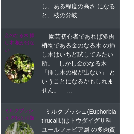
し、ある程度の高さ になる
と、枝の分岐…
金のなる木 挿
園芸初心者であれば多肉
し木 根が出な
植物である金のなる木 の挿
い
し木はいちど試してみたい
所。 しかし金のなる木
「挿し木の根が出ない」 と
いうことになるかもしれま
せん。 …
ミルクブッシ
ミルクブッシュ(Euphorbia
ュ 木化と種類
tirucalli.)はトウダイグサ科
ユールフォビア属 の多肉質