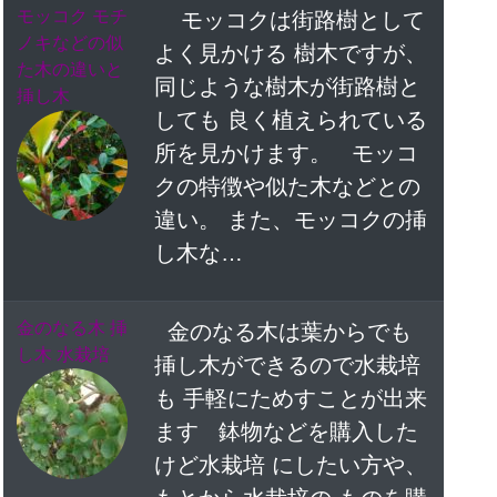
モッコク モチ
モッコクは街路樹として
ノキなどの似
よく見かける 樹木ですが、
た木の違いと
同じような樹木が街路樹と
挿し木
しても 良く植えられている
所を見かけます。 モッコ
クの特徴や似た木などとの
違い。 また、モッコクの挿
し木な…
金のなる木 挿
金のなる木は葉からでも
し木 水栽培
挿し木ができるので水栽培
も 手軽にためすことが出来
ます 鉢物などを購入した
けど水栽培 にしたい方や、