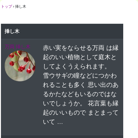
トップ
›
挿し木
挿し木
万両 挿し木
赤い実をならせる万両 は縁
起のいい植物として庭木と
してよくうえられます。
雪ウサギの瞳などにつかわ
れることも多く 思い出のあ
るかたなどもいるのではな
いでしょうか。 花言葉も縁
起のいいもので まとまって
いて …