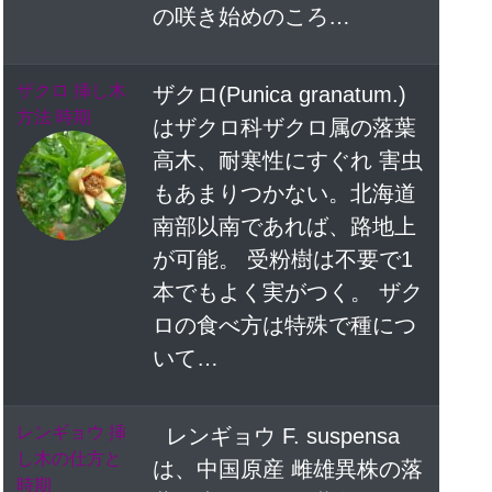
の咲き始めのころ…
ザクロ 挿し木
ザクロ(Punica granatum.)
方法 時期
はザクロ科ザクロ属の落葉
高木、耐寒性にすぐれ 害虫
もあまりつかない。北海道
南部以南であれば、路地上
が可能。 受粉樹は不要で1
本でもよく実がつく。 ザク
ロの食べ方は特殊で種につ
いて…
レンギョウ 挿
レンギョウ F. suspensa
し木の仕方と
は、中国原産 雌雄異株の落
時期