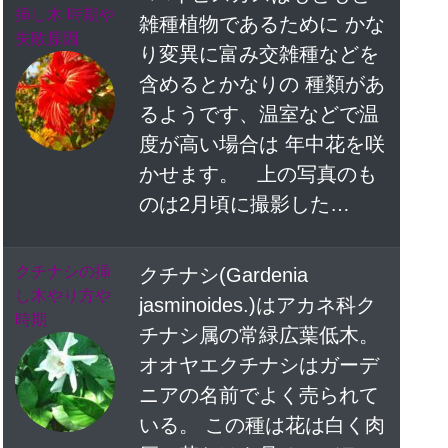
挿し木 時期や
雑種植物であるために かな
失敗原因
り変異に富み交雑種などを
含めるとかなりの 種類があ
るようです、温室などで温
度が高い場合は 年中花を咲
かせます。 上の写真のも
のは2月頃に撮影した…
クチナシの挿
クチナシ(Gardenia
し木やり方や
jasminoides.)はアカネ科ク
時期
チナシ属の常緑広葉低木。
オオヤエクチナシはガーデ
ニアの名前でよく売られて
いる。 この種は花は白く肉