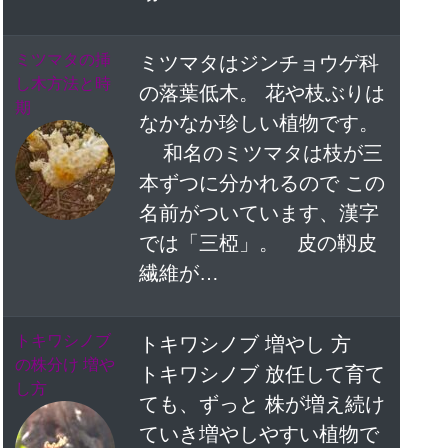
ミツマタの挿
ミツマタはジンチョウゲ科
し木方法と時
の落葉低木。 花や枝ぶりは
期
なかなか珍しい植物です。
和名のミツマタは枝が三
本ずつに分かれるので この
名前がついています、漢字
では「三椏」。 皮の靱皮
繊維が…
トキワシノブ
トキワシノブ 増やし 方
の株分け 増や
トキワシノブ 放任して育て
し方
ても、ずっと 株が増え続け
ていき増やしやすい植物で