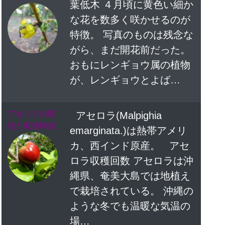
葉低木 ４月頃に黄色い細か
な花を数多く咲かせるのが
特徴。 写真のものは残念な
がら、まだ開花前だった。
おもにレンギョウ属の植物
が、レンギョウとよば…
アセロラの収
アセロラ(Malpighia
穫と収穫時期
emarginata.)は熱帯アメリ
カ、西インド原産。 アセ
ロラ収穫回数 アセロラは沖
縄県、奄美大島では地植え
で栽培されている。 沖縄の
ような冬でも温暖な気温の
場…