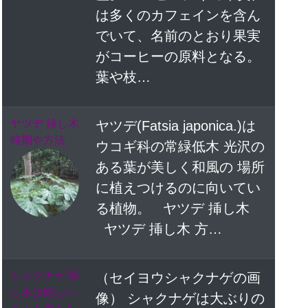
は多くのカフェインを含ん
でいて、名前のとおり果実
がコーヒーの原料となる。
葉や枝…
ヤツデ 挿し木
ヤツデ(Fatsia japonica.)は
時期や方法
ウコギ科の常緑低木 光沢の
ある葉が美しく和風の 場所
に植えつけるのに向いてい
る植物。 ヤツデ 挿し木
ヤツデ 挿し木 方…
シャクナゲ 挿
（セイヨウシャクナゲの画
し木は難しい
像） シャクナゲは大ぶりの