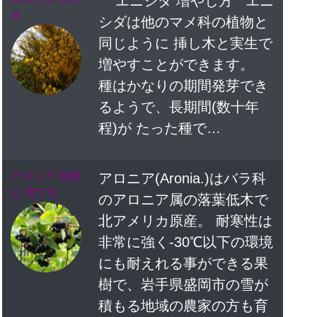
エニシダ 増やし方 エニ
木
シダは他のマメ科の植物と
同じように 挿し木と実生で
増やすことができます。
種はかなりの期間発芽でき
るようで、長期間(数十年
程)が たった種で…
アロニア 地植
アロニア(Aronia.)はバラ科
え 育て方
のアロニア属の落葉低木で
北アメリカ原産。 耐寒性は
非常に強く-30℃以下の環境
にも耐えれる事ができる果
樹で、岩手県盛岡市の雪が
積もる地域の農家の方も育