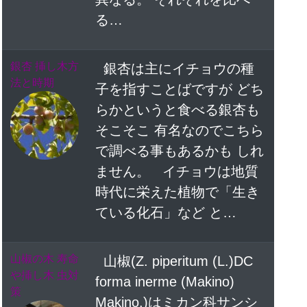
る…
銀杏 挿し木方
銀杏は主にイチョウの種
法と時期
子を指すことばですが どち
らかというと食べる銀杏も
そこそこ 有名なのでこちら
で調べる事もあるかも しれ
ません。 イチョウは地質
時代に栄えた植物で「生き
ている化石」など と…
山椒の木 寿命
山椒(Z. piperitum (L.)DC
や挿し木 虫対
forma inerme (Makino)
策
Makino.)はミカン科サンシ