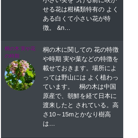
小さい実をつける前に咲か
せる花は柑橘類特有の よく
ある白くて小さい花が特
徴。 &n…
桐の木 実や花
桐の木に関しての 花の特徴
の時期
や時期 実や葉などの特徴を
載せておきます。場所によ
っては野山には よく植わっ
ています。 桐の木は中国
原産で、朝鮮を経て日本に
渡来したと されている。高
さ10～15mとかなり樹高
は…