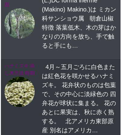
(L.)DC forma inerme
因
(Makino) Makino.)は ミカン
科サンショウ属 朝倉山椒
特徴 落葉低木、木の芽はか
なりの方向を放ち、手で触
ると手にも…
ハナミズキ 挿
4月～五月ごろに白色また
し木方法 時期
は紅色花を咲かせるハナミ
ズキ。 花弁状のものは包葉
で、その中心に淡緑色の 四
弁花が球状に集まる。 花の
あとに果実は、秋に赤く熟
する。 北アメリカ東部原
産 別名はアメリカ…